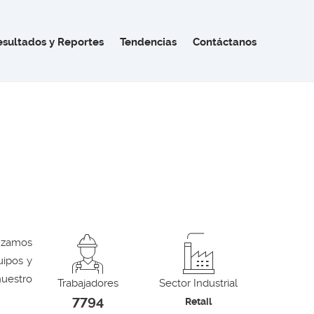
esultados y Reportes
Tendencias
Contáctanos
enzamos
uipos y
uestro
Trabajadores
Sector Industrial
7794
Retail