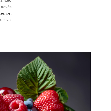
arrollo
 través
ses del
ctivo,