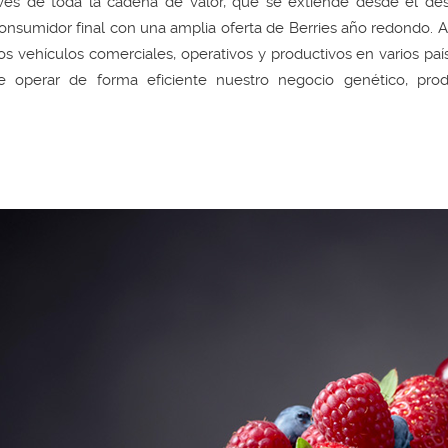
avés de toda la cadena de valor, que se extiende desde el des
onsumidor final con una amplia oferta de Berries año redondo. A
tos vehículos comerciales, operativos y productivos en varios paí
perar de forma eficiente nuestro negocio genético, produ