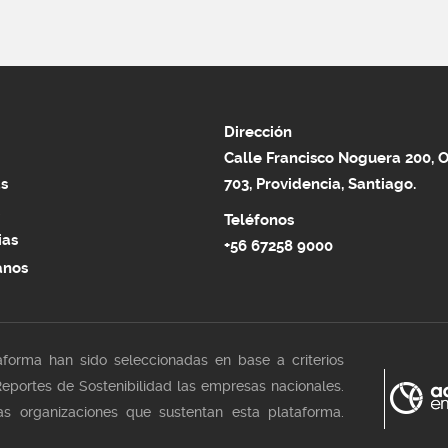
Dirección
Calle Francisco Noguera 200, O
s
703, Providencia, Santiago.
Teléfonos
ias
+56 67258 9000
anos
aforma han sido seleccionadas en base a criterios
eportes de Sostenibilidad las empresas nacionales.
las organizaciones que sustentan esta plataforma.